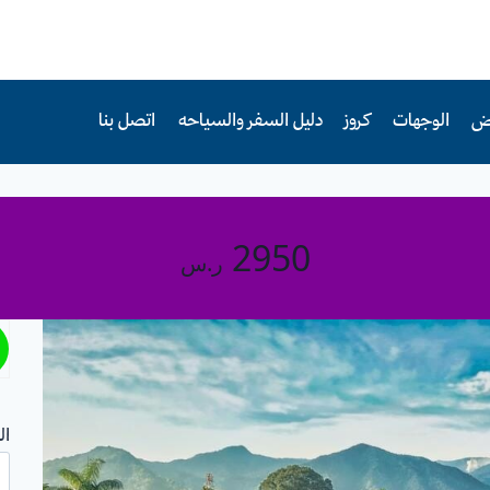
رض
الوجهات
كروز
دليل السفر والسياحه
اتصل بنا
2950
ر.س
ال