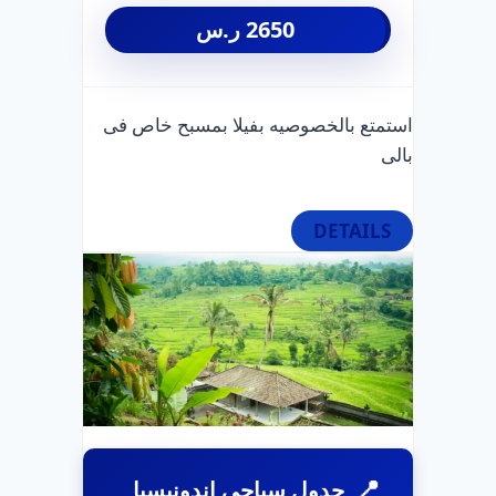
2650
ر.س
استمتع بالخصوصيه بفيلا بمسبح خاص فى
بالى
DETAILS
جدول سياحي إندونيسيا