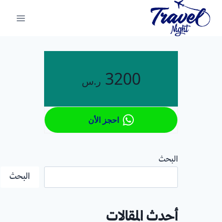
لتجاوز
لى
لمحتوى
3200
ر.س
احجز الأن
البحث
البحث
أحدث المقالات