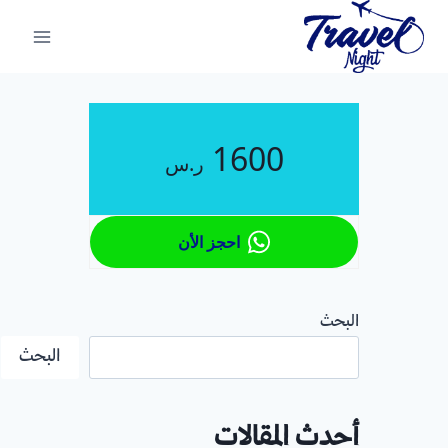
لتجاوز
لى
لمحتوى
1600
ر.س
احجز الأن
البحث
البحث
أحدث المقالات