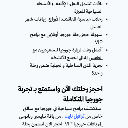
باقات تشمل النقل، الإقامة، والأنشطة
السياحية المميزة
رحلات مناسبة للعائلات، الأزواج، وباقات شهر
العسل
سهولة حجز رحلة جورجيا أونلاين مع برامج
VIP
أفضل وقت لزيارة جورجيا للسعوديين مع
الطقس
المثالي لجميع الأنشطة
تجربة المدن الساحلية والجبلية ضمن رحلة
واحدة
احجز رحلتك الآن واستمتع بـ تجربة
جورجيا المتكاملة
استكشف برامج سياحية في جورجيا مع سائق
خاص من
ترافيل نايت
، من باقة تبليسي وباتومي
إلى باقات جورجيا VIP. احجز الآن لتضمن رحلة