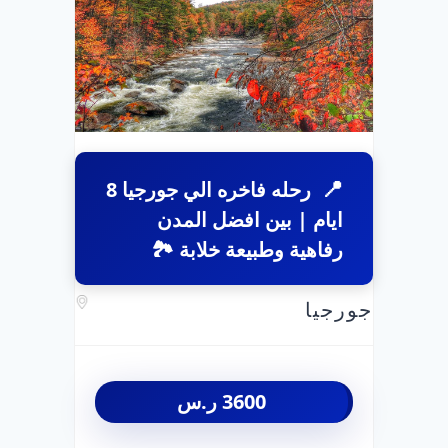
رحله فاخره الي جورجيا 8
ايام | بين افضل المدن
رفاهية وطبيعة خلابة 🏞️
جورجيا
3600
ر.س