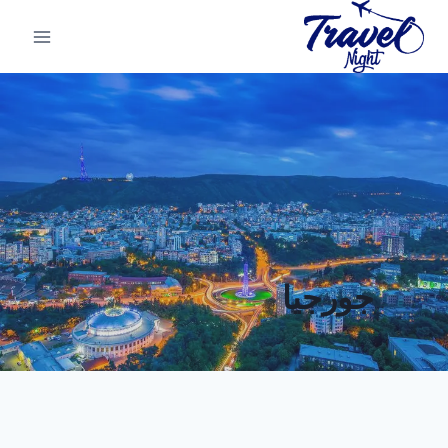
لتجاوز
لى
لمحتوى
جورجيا