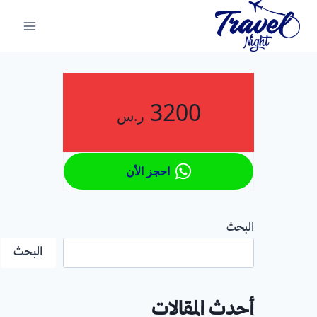
لتجاوز
لى
لمحتوى
3200
ر.س
احجز الأن
البحث
البحث
أحدث المقالات