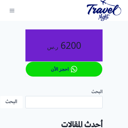
لتجاوز
لى
لمحتوى
6200
ر.س
احجز الأن
البحث
البحث
أحدث المقالات