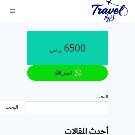
لتجاوز
لى
لمحتوى
6500
ر.س
احجز الأن
البحث
البحث
أحدث المقالات