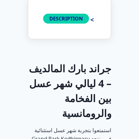
DESCRIPTION
جراند بارك المالديف
– 4 ليالي شهر عسل
بين الفخامة
والرومانسية
استمتعوا بتجربة شهر عسل استثنائية
في منتجع Grand Park Kodhipparu