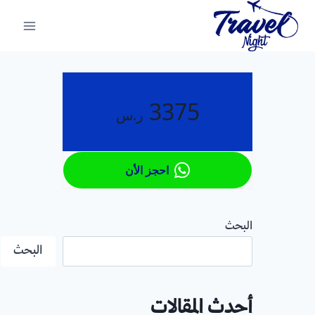
لتجاوز
لى
لمحتوى
3375
ر.س
احجز الأن
البحث
البحث
أحدث المقالات