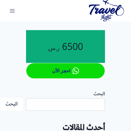
لتجاوز
لى
لمحتوى
6500
ر.س
احجز الأن
البحث
البحث
أحدث المقالات