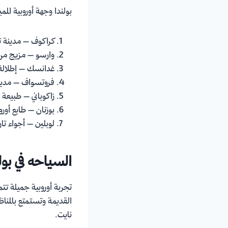
بولندا وجهة أوروبية المميز
كراكوف – مدينة ت
وارسو – مزيج من 
غدانسك – إطلالة 
فروتسواف – مدينة
زاكوباني – طبيعة 
بوزنان – طابع أور
لوبلين – أجواء تا
السياحه في بولن
تجربة أوروبية جميلة تتم
القديمة وتستمتع بالمنا
نايت.