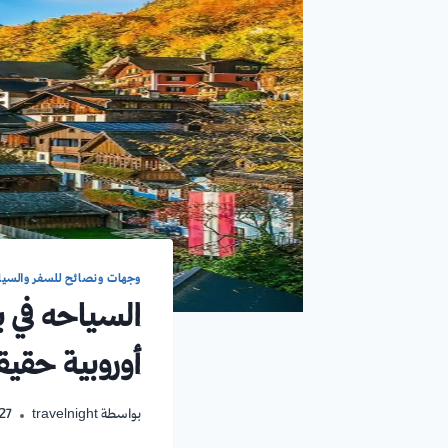
وجهات ونصائح للسفر والسيا
أوروبية حقيق
بواسطة
travelnight
27 فبراير، 026