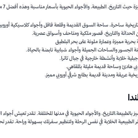
ة حيث التاريخ، الطبيعة، والأجواء الحيوية بأسعار مناسبة وهذه أفضل 7 مدن سياحية :
اريخية ساحرة، ساحة السوق القديمة وقلعة فافل وأجواء كلاسيكية أوروبي
الحداثة والتاريخ، قصور ملكية ومتاحف وأسواق عصرية.
بحرية مميزة وعمارة ملونة على بحر البلطيق
 الجسور والساحات الجميلة وأجواء شبابية نابضة بالحياة.
جبلية خلابة وأنشطة خارجية في جبال تاترا.
وبي هادئ وساحة قديمة مليئة بالمقاهي.
ريخية عريقة ومدينة قديمة بطابع شرقي أوروبي مميز.
دا​
يز بالطبيعة،التاريخ، والأجواء الحيوية في مدنها المختلفة. تقدر تعيش أجواء 
ظر الطبيعية الخلابة في نفس الرحلة ولتنظيم سفرتك بسهولة وراحة، تقدر ت