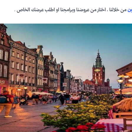
ين
من خلالنا ، اختار من عروضنا وبرامجنا او اطلب عرضك الخاص .