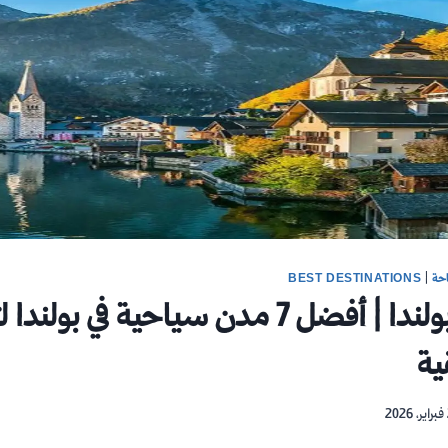
حة
|
BEST DESTINATIONS
السياحه في بولندا​ | أفضل 7 مدن سياحية في بول
ية
2