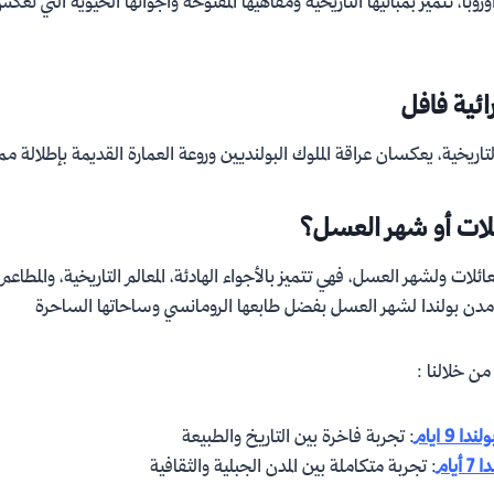
با، تتميز بمبانيها التاريخية ومقاهيها المفتوحة وأجوائها الحيوية التي تعكس
ائية فافل
ريخية، يعكسان عراقة الملوك البولنديين وروعة العمارة القديمة بإطلالة مم
لات أو شهر العسل؟
لات ولشهر العسل، فهي تتميز بالأجواء الهادئة، المعالم التاريخية، والمطاعم ا
مدن بولندا لشهر العسل بفضل طابعها الرومانسي وساحاتها الساحرة
 خلالنا :
 9 ايام
: تجربة فاخرة بين التاريخ والطبيعة
يام
: تجربة متكاملة بين المدن الجبلية والثقافية